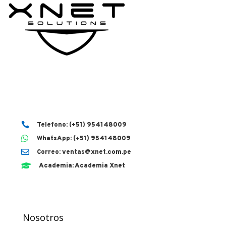

Telefono: (+51) 954148009

WhatsApp: (+51) 954148009

Correo: ventas@xnet.com.pe

Academia: Academia Xnet
Nosotros