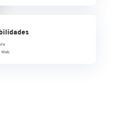
bilidades
ura
es Web