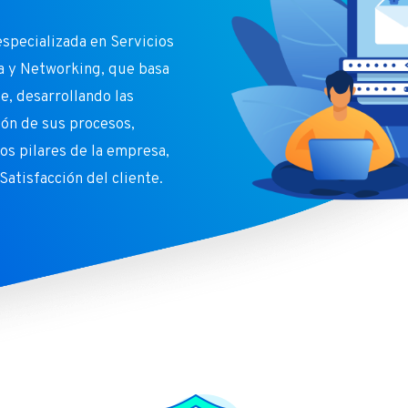
pecializada en Servicios
a y Networking, que basa
e, desarrollando las
ión de sus procesos,
os pilares de la empresa,
atisfacción del cliente.