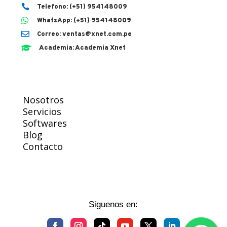

Telefono: (+51) 954148009

WhatsApp: (+51) 954148009

Correo: ventas@xnet.com.pe

Academia: Academia Xnet
Nosotros
Servicios
Softwares
Blog
Contacto
Siguenos en: