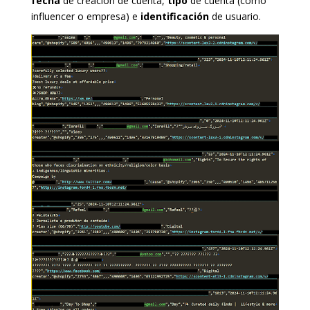
fecha
de creación de cuenta,
tipo
de cuenta (como
influencer o empresa) e
identificación
de usuario.